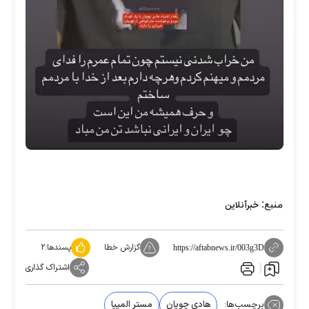
منبع:
خبرآنلاین
گزارش خطا
پسندها:
۲
https://aftabnews.ir/003g3D
اشتراک گذاری
برچسب‌ها:
هادی چوپان
مستر المپیا