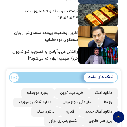
قیمت دلار، سکه و طلا امروز شنبه
۱۴۰۵/۰۵/۱۷
آخرین وضعیت پرونده ساعدی‌نیا از زبان
سخنگوی قوه قضاییه
واکنش غریب‌آبادی به تصویب کنوانسیون
خزر/ سهمیه ایران کم می‌شود؟!
لینک های مفید
دانلود اهنگ
خرید بیت کوین
پنجره دوجداره
راز بقا
نمایندگی مجاز بوش
دانلود آهنگ رز‌ موزیک
دانلود آهنگ جدید
آلپاری
دانلود اهنگ
رزرو هتل خارجی
نکسو رمزارزی نوآور