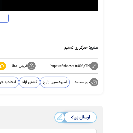
د
منبع:
خبرگزاری تسنیم
گزارش خطا
https://aftabnews.ir/003gTN
برچسب‌ها:
امیرحسین زارع
کشتی آزاد
اتحادیه ج
ارسال پیام