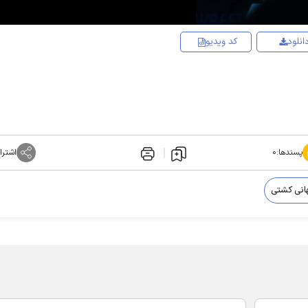
انلود
کد ویدیو
پسندها:
۰
اشترا
هانی کشتی