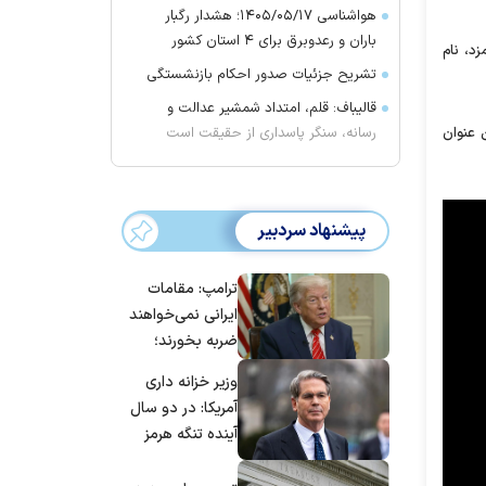
هواشناسی ۱۴۰۵/۰۵/۱۷؛ هشدار رگبار
باران و رعدوبرق برای ۴ استان کشور
ن این پنج نامزد، نام
تشریح جزئیات صدور احکام بازنشستگی
قالیباف: قلم، امتداد شمشیر عدالت و
رسانه، سنگر پاسداری از حقیقت است
 عنوان
پیشنهاد سردبیر
ترامپ: مقامات
ایرانی نمی‌خواهند
ضربه بخورند؛
می‌خواهند به
وزیر خزانه داری
توافق برسند
آمریکا: در دو سال
آینده تنگه هرمز
بی‌اهمیت خواهد