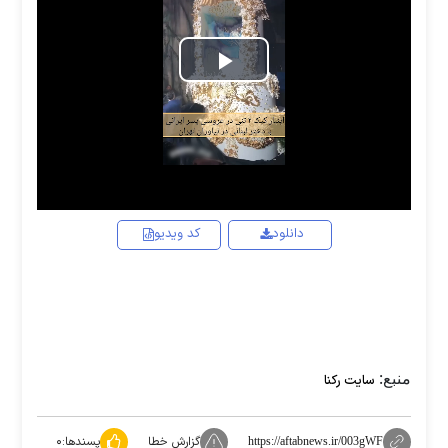
Play
Video
دانلود
کد ویدیو
منبع:
سایت رکنا
گزارش خطا
پسندها:
۰
https://aftabnews.ir/003gWF