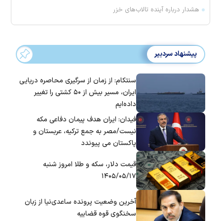
هشدار درباره آینده تالاب‌های خزر
پیشنهاد سردبیر
سنتکام: از زمان از سرگیری محاصره دریایی
ایران، مسیر بیش از ۵۰ کشتی را تغییر
داده‌ایم
فیدان: ایران هدف پیمان دفاعی مکه
نیست/مصر به جمع ترکیه، عربستان و
پاکستان می پیوندد
قیمت دلار، سکه و طلا امروز شنبه
۱۴۰۵/۰۵/۱۷
آخرین وضعیت پرونده ساعدی‌نیا از زبان
سخنگوی قوه قضاییه