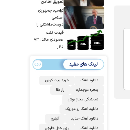
تعویق افتادن
پاسخ به حمله
ترامپ: جمهوری
عربستان و آمریکا
اسلامی
شد
دوست‌داشتنی را
حسابی می‌کوبیم |
قیمت نفت
برای بزرگ‌ترین
صعودی ماند؛ ۸۳
حمله آماده بودیم
دلار
| غنائم از آنِ فاتح
است، درست
لینک های مفید
است؟
دانلود اهنگ
خرید بیت کوین
پنجره دوجداره
راز بقا
نمایندگی مجاز بوش
دانلود آهنگ رز‌ موزیک
دانلود آهنگ جدید
آلپاری
دانلود اهنگ
رزرو هتل خارجی