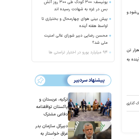
یونیسف: ۳۰۰ کودک طی ۳۰۰ روز آتش
بس در غزه به شهادت رسیده اند
ی‌شود و
پیش بینی هوای چهارمحال و بختیاری تا
اواسط هفته آینده
محسن رضایی دبیر شورای عالی امنیت
ملی شد؟
خش میانی این اتوبان با طول ۷.۶ کیلومتر به بهره‌برداری رسیده است. تاکنون حدود ۴.۲ میلیون مترمکعب خاکبرداری و ۱۲۰ هزار تن
۹۴ میلیارد یورو در اختیار تراستی ها
 و ظرف یک سال آینده به
پیشنهاد سردبیر
ترکیه، عربستان و
ک گذاری
پاکستان توافقنامه
دفاعی مشترک
امضا می‌کنند
دبیرکل سازمان بدر
عراق خواستار به