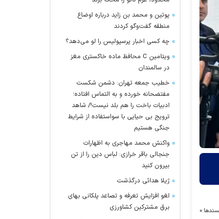
محدود، عزم ناتو را محک بزند
پوتین و محمد بن زاید درباره اوضاع
منطقه گفت‌وگو کردند
چه کسی اخبار پرسپولیس را لو می‌دهد؟
ویتامین C محافظ ماده خاکستری مغز
در سالمندان
خطیب جمعه تهران: دشمن شکست
مفتضحانه خورده و به التماس افتاده؛
ادبیات باخت را هم بلد نیست!/ شاهد
ترویج بی حیایی با سواستفاده از شرایط
جنگی هستیم
واکنش محمد مهاجری به اظهارات
جنجالی باقر خرازی: لباس دین را از تن
بیرون کنید
ژیلا هدائی درگذشت
لغو افزایش تعرفه و تصاعد پلکانی بهای
برق مشترکین کشاورزی
سندها:
۰