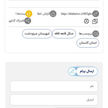
گزارش خطا
پسندها:
۱
https://aftabnews.ir/003gho
اشتراک گذاری
برچسب‌ها:
جنگل قلعه قافه
شهرستان مینودشت
استان گلستان
ارسال پیام