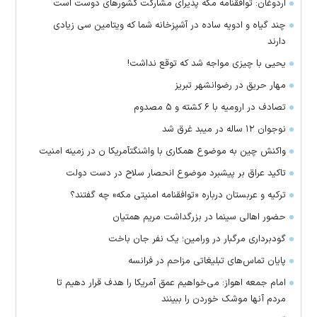
اردوغان: توافقنامه مکه پذیرای مشارکت کشور‌های دوست است
چند گیاه و ادویه ساده در آشپزخانه شما که ویتامین سی زیادی
دارند
یحیی با چیزی مواجه شد که توقع نداشت!
مهار حریق در رضوانشهر تبریز
تصادف در ارومیه با ۶ کشته و ۵ مصدوم
نوجوان ۱۲ ساله در میبد غرق شد
واکنش چین به موضوع همکاری با واشنگتآمریکا ن در زمینه امنیت
تاکید عراق بر پیشبرد موضوع انحصار سلاح در دست دولت
ترکیه و عربستان درباره «توافقنامه امنیتی مکه» چه گفتند؟
حضور اهالی سینما در بزرگداشت مریم همتیان
گودبرداری مرگبار در ورامین؛ یک نفر جان باخت
پایان تماس‌های تبلیغاتی مزاحم در فرانسه
امام جمعه اهواز: می‌خواهیم عمق آمریکا را هدف قرار دهیم تا
مردم آنها موشک خوردن را ببینند