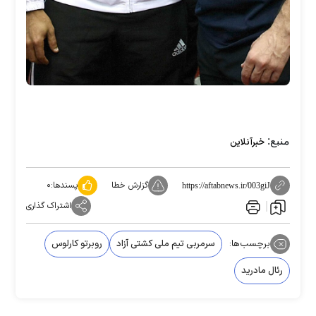
منبع:
خبرآنلاین
گزارش خطا
پسندها:
۰
https://aftabnews.ir/003giJ
اشتراک گذاری
برچسب‌ها:
سرمربی تیم ملی کشتی آزاد
روبرتو کارلوس
رئال مادرید