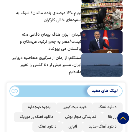
تورم ۱۳۰ درصدی زنده ماندن/ شوک به
سفره‌های خالی کارگران
فیدان: ایران هدف پیمان دفاعی مکه
نیست/مصر به جمع ترکیه، عربستان و
پاکستان می پیوندد
سنتکام: از زمان از سرگیری محاصره دریایی
ایران، مسیر بیش از ۵۰ کشتی را تغییر
داده‌ایم
لینک های مفید
دانلود اهنگ
خرید بیت کوین
پنجره دوجداره
راز بقا
نمایندگی مجاز بوش
دانلود آهنگ رز‌ موزیک
دانلود آهنگ جدید
آلپاری
دانلود اهنگ