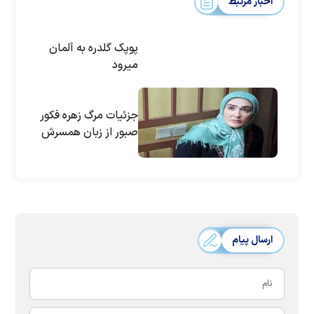
اخبار مرتبط
پوپک گلدره به آلمان
میرود
جزئیات مرگ زهره فکور
صبور از زبان همسرش
ارسال پیام