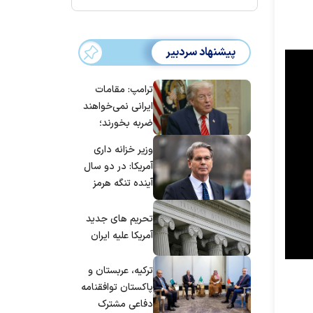
پیشنهاد سردبیر
ترامپ: مقامات
ایرانی نمی‌خواهند
ضربه بخورند؛
می‌خواهند به
وزیر خزانه داری
توافق برسند
آمریکا: در دو سال
آینده تنگه هرمز
بی‌اهمیت خواهد
شد
تحریم های جدید
آمریکا علیه ایران
ترکیه، عربستان و
پاکستان توافقنامه
دفاعی مشترک