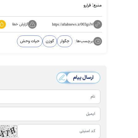
منبع:
فرارو
گزارش خطا
https://aftabnews.ir/003gxW
برچسب‌ها:
جگوار
گوزن
حیات وحش
ارسال پیام