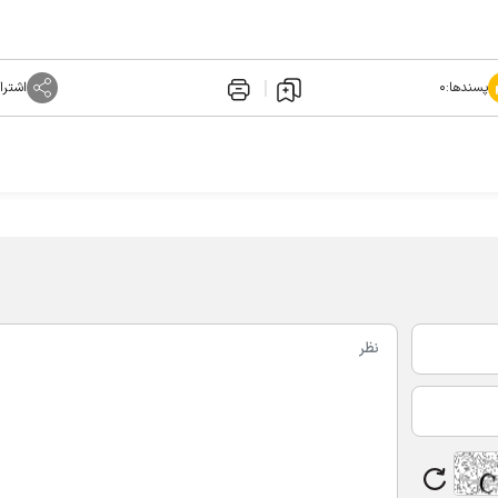
پسندها:
۰
اشترا