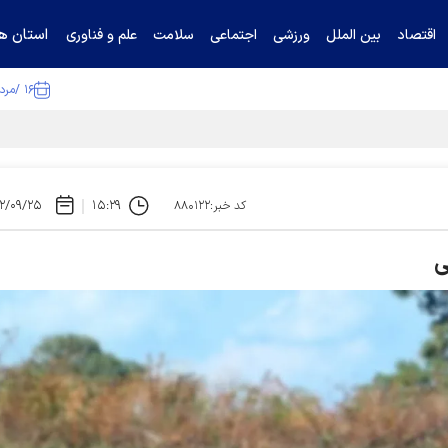
استان ها
اقتصاد
بین الملل
ورزشی
اجتماعی
سلامت
علم و فناوری
۱۶ /مرداد /۱۴۰۵
ا تکذیب کرد
۲/۰۹/۲۵
۱۵:۲۹
کد خبر:۸۸۰۱۲۲
ی