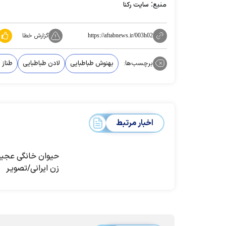
منبع:
سایت رکنا
گزارش خطا
https://aftabnews.ir/003h02
برچسب‌ها:
بهنوش طباطبایی
لادن طباطبایی
طناز 
اخبار مرتبط
حیوان خانگی عجیب
زن ایرانی/تصویـر