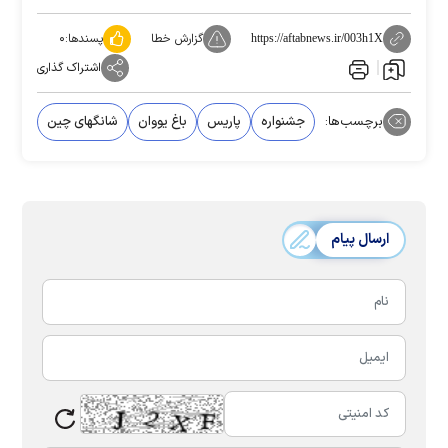
گزارش خطا
پسندها:
۰
https://aftabnews.ir/003h1X
اشتراک گذاری
برچسب‌ها:
جشنواره
پاریس
باغ یووان
شانگهای چین
ارسال پیام