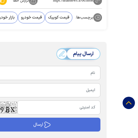
گزارش خطا
https://aftabnews.ir/003h6R
برچسب‌ها:
قیمت کوییک
قیمت خودرو
بازار خودر
ارسال پیام