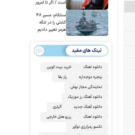
است / اگر تا امروز
مانده‌ایم، به‌خاطر
سنتکام: مسیر ۴۸
مردم ایران است
کشتی را در تنگه
هرمز تغییر دادیم
لینک های مفید
دانلود اهنگ
خرید بیت کوین
پنجره دوجداره
راز بقا
نمایندگی مجاز بوش
دانلود آهنگ رز‌ موزیک
دانلود آهنگ جدید
آلپاری
دانلود اهنگ
رزرو هتل خارجی
نکسو رمزارزی نوآور