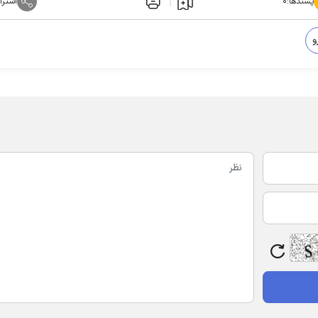
پسندها:
۰
اشترا
و