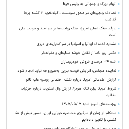
اتهام بزرگ و جنجالی به رئیس فیفا
تصادف زنجیره‌ای در محور سرمست ـ گیلانغرب ۳ کشته برجا
گذاشت
عارف: جنگ اصلی امروز، جنگ روایت‌ها بر سر امید و هویت ملی
است
تشدید اختلاف ایتالیا و اسپانیا بر سر کنترل‌های مرزی
عکس روز ناسا از تقابل خوشه ستاره‌ای و دنباله‌دار
افت ۳۴ درصدی فروش خودروسازان
نماینده مجلس: افزایش قیمت بنزین به‌هیچ‌وجه نباید انجام شود
گزارش اطلاعاتی آمریکا درباره نقشه احتمالی روسیه علیه ناتو
شروط آمریکا برای تنگه هرمز/ گزارش وال استریت درباره جزئیات
مذاکره
روزنامه‌های امروز شنبه ۱۴۰۵/۰۵/۱۷
سنتکام: از زمان از سرگیری محاصره دریایی ایران، مسیر بیش از ۵۰
کشتی را تغییر داده‌ایم
حمله پهپادی اوکراین به پالایشگاه سیزران روسیه