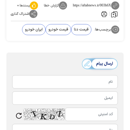
گزارش خطا
پسندها:
۰
https://aftabnews.ir/003h6X
اشتراک گذاری
برچسب‌ها:
قیمت دنا
قیمت خودرو
ایران خودرو
ارسال پیام