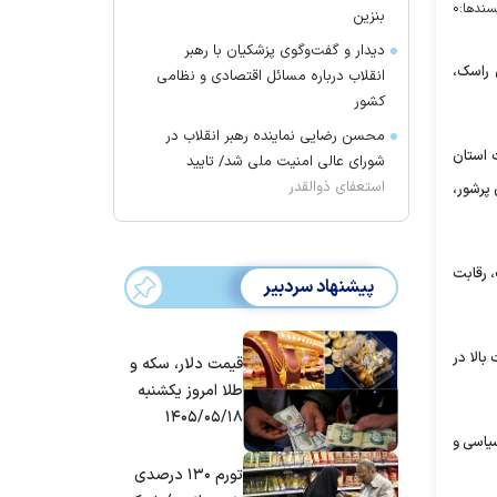
سندها:
۰
بنزین
دیدار و گفت‌وگوی پزشکیان با رهبر
 راسک،
انقلاب درباره مسائل اقتصادی و نظامی
کشور
محسن رضایی نماینده رهبر انقلاب در
 استان
شورای عالی امنیت ملی شد/ تایید
استعفای ذوالقدر
 پرشور،
، رقابت
پیشنهاد سردبیر
بالا در
قیمت دلار، سکه و
طلا امروز یکشنبه
۱۴۰۵/۰۵/۱۸
سیاسی و
تورم ۱۳۰ درصدی