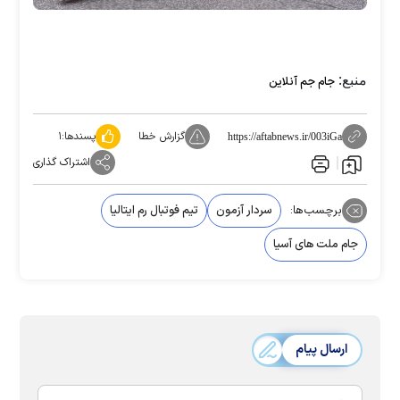
منبع:
جام جم آنلاین
گزارش خطا
پسندها:
۱
https://aftabnews.ir/003iGa
اشتراک گذاری
برچسب‌ها:
سردار آزمون
تیم فوتبال رم ایتالیا
جام ملت های آسیا
ارسال پیام