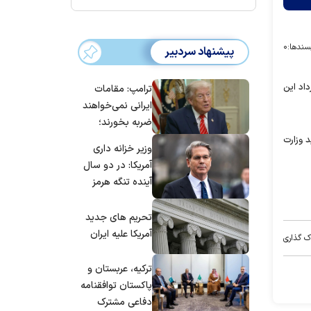
سندها:
۰
پیشنهاد سردبیر
داد این
ترامپ: مقامات
ایرانی نمی‌خواهند
ضربه بخورند؛
می‌خواهند به
د وزارت
وزیر خزانه داری
توافق برسند
آمریکا: در دو سال
آینده تنگه هرمز
بی‌اهمیت خواهد
شد
تحریم های جدید
آمریکا علیه ایران
ک گذاری
ترکیه، عربستان و
پاکستان توافقنامه
دفاعی مشترک