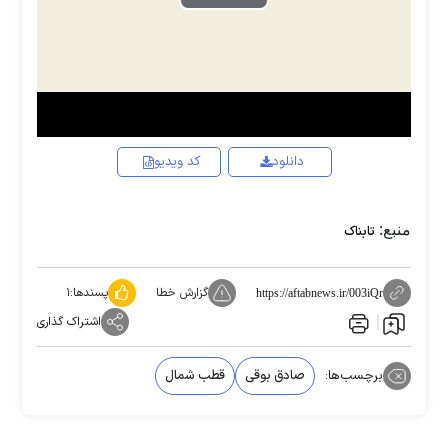
Play
Video
دانلود
کد ویدیو
منبع:
تابناک
گزارش خطا
پسندها:
۱
https://aftabnews.ir/003iQr
اشتراک گذاری
برچسب‌ها:
صادق بوقی
قطب شمال