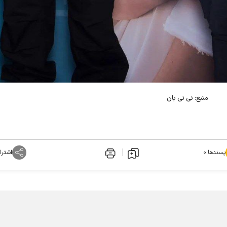
منبع: نی نی بان
پسندها:
۰
اشترا