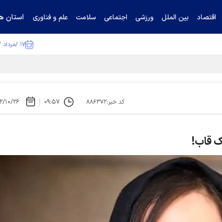
استان ها
اقتصاد
بین الملل
ورزشی
اجتماعی
سلامت
علم و فناوری
۱۷ /مرداد /۱۴۰۵
ا تکذیب کرد
۲/۱۰/۲۶
۰۹:۵۷
کد خبر:۸۸۶۳۷۲
ک قاب!