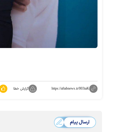
گزارش خطا
https://aftabnews.ir/003iaK
ارسال پیام