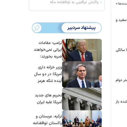
واکنش عراقچی به توافقنامه مکه
سندها:
۰
سفید و
پیشنهاد سردبیر
ترامپ: مقامات
ایرانی نمی‌خواهند
نفیسه روشن متولد ۱۳ اردیبهشت ۱۳۶۱ در تهران بازیگر سینما و تلویزیون است. فارغ التحصیل لیسانس رشته حقوق اسلامی از دانشگاه آزاد است که از ۱۹ سالگی
ضربه بخورند؛
می‌خواهند به
وزیر خزانه داری
توافق برسند
آمریکا: در دو سال
شتر دوام
آینده تنگه هرمز
بی‌اهمیت خواهد
شد
تحریم های جدید
شده باز
آمریکا علیه ایران
ترکیه، عربستان و
پاکستان توافقنامه