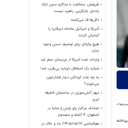
ظریفیان: مخالفت با مذاکره بدون ارائه
راه‌حل جایگزین، راهبرد نیست
دکل‌ها قد می‌کشند
آمریکا و اسرائیل سامانه «پیکان» را
آزمایش کردند
هیچ واژه‌ای برای توصیف مسی وجود
ندارد
واردات نفت آمریکا از عربستان صفر شد
شماره یک استقلال دوباره بی‌رقیب شد!
به چه علت کودکان دچار فشارخون
می‌شوند؟
مهار آتش‌سوزی در ساختمان ۵‌طبقه
تبریز
سندها:
۰
تصادف مرگبار پژو پارس و ساینا در
اصفهان؛ ۷ کشته و مصدوم
پرداخته
هواشناسی ۱۴۰۵/۰۵/۱۶/ باد و خاک در