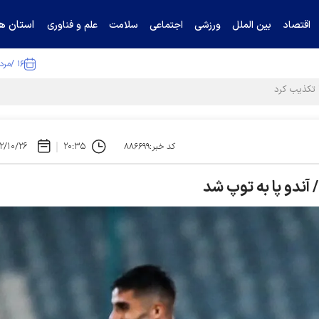
استان ها
اقتصاد
بین الملل
ورزشی
اجتماعی
سلامت
علم و فناوری
۱۶ /مرداد /۱۴۰۵
۲/۱۰/۲۶
۲۰:۳۵
کد خبر:۸۸۶۶۹۹
 آندو پا به توپ شد