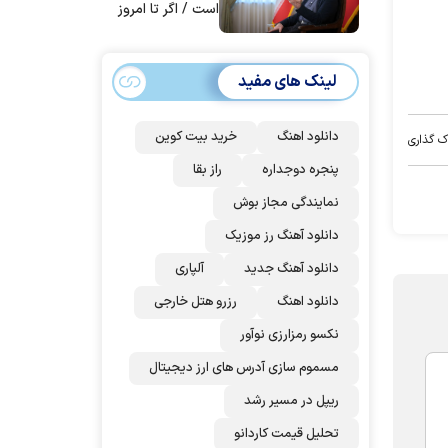
است / اگر تا امروز
مانده‌ایم، به‌خاطر
مردم ایران است
لینک های مفید
دانلود اهنگ
خرید بیت کوین
ک گذاری
پنجره دوجداره
راز بقا
نمایندگی مجاز بوش
دانلود آهنگ رز‌ موزیک
دانلود آهنگ جدید
آلپاری
دانلود اهنگ
رزرو هتل خارجی
نکسو رمزارزی نوآور
مسموم سازی آدرس های ارز دیجیتال
ریپل در مسیر رشد
تحلیل قیمت کاردانو