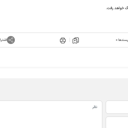
گ خواهد رفت.
سندها:
۰
اشترا