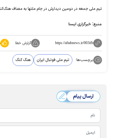
تیم ملی جمعه در دومین دیدارش در جام ملتها به مصاف هنگ‌کن
منبع:
خبرگزاری ایسنا
گزارش خطا
پ
https://aftabnews.ir/003ifb
برچسب‌ها:
تیم ملی فوتبال ایران
هنگ کنگ
ارسال پیام