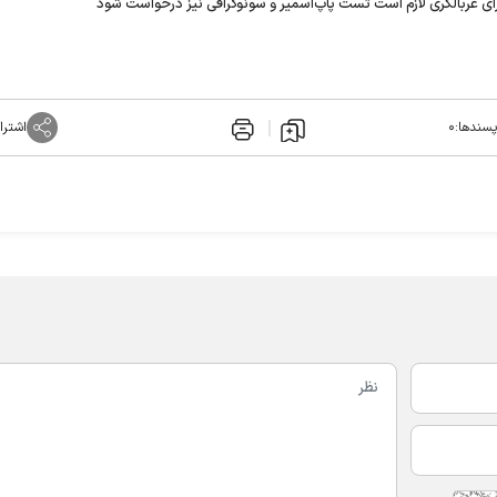
رای غربالگری لازم است تست پاپ‌اسمیر و سونوگرافی نیز درخواست شود
پسندها:
۰
اشترا