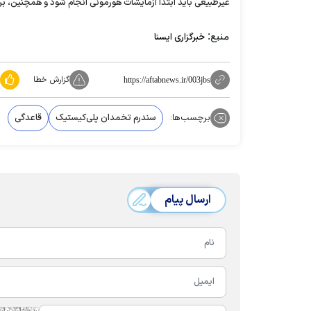
غیرطبیعی باید ابتدا آزمایشات هورمونی انجام شود و همچنین، ب
منبع:
خبرگزاری ایسنا
گزارش خطا
https://aftabnews.ir/003jbs
برچسب‌ها:
سندرم تخمدان پلی‌کیستیک
قاعدگی
ارسال پیام