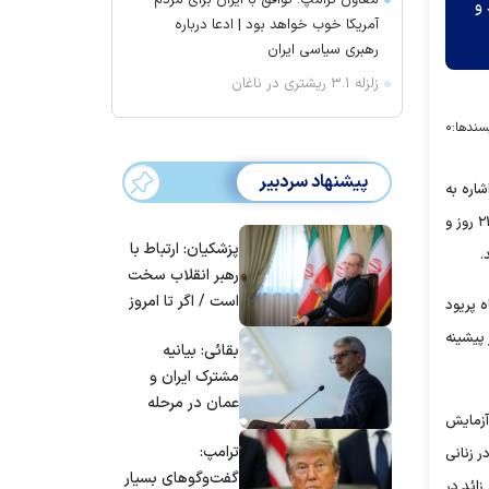
معاون ترامپ: توافق با ایران برای مردم
و
آمریکا خوب خواهد بود | ادعا درباره
رهبری سیاسی ایران
زلزله ۳.۱ ریشتری در ناغان
سندها:
۰
پیشنهاد سردبیر
اره به
بی‌نظمی‌های قاعدگی به‌عنوان یک علامت هشدار سلامت باروری بانوان گفت: منظور از قاعدگی‌های نامنظم این است که یا طول سیکل قاعدگی کمتر از ۲۱ روز و
پزشکیان: ارتباط با
رهبر انقلاب سخت
است / اگر تا امروز
 پریود
مانده‌ایم، به‌خاطر
 پیشینه
بقائی: بیانیه
مردم ایران است
مشترک ایران و
عمان در مرحله
آزمایش
تدوین نهایی
ترامپ:
ر زنانی
است/ برنامه‌ای
گفت‌و‌گو‌های بسیار
برای سفر به قطر و
ائد در