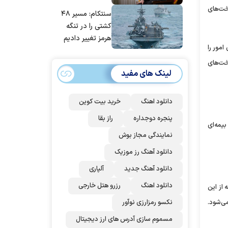
مانده‌ایم، به‌خاطر
 مجموعه تخت‌های
سنتکام: مسیر ۴۸
مردم ایران است
کشتی را در تنگه
هرمز تغییر دادیم
مور را
انسته‌ایم تعداد تخت‌های
لینک های مفید
دانلود اهنگ
خرید بیت کوین
پنجره دوجداره
راز بقا
ن تعداد، ۱۰۰ بیماری تحت پوشش بیمه‌ای
نمایندگی مجاز بوش
دانلود آهنگ رز‌ موزیک
دانلود آهنگ جدید
آلپاری
دانلود اهنگ
رزرو هتل خارجی
ده است که از این
نکسو رمزارزی نوآور
است و تعداد آن‌ها حدود ۱۶۰ هزار نفر برآورد می‌شود.
مسموم سازی آدرس های ارز دیجیتال