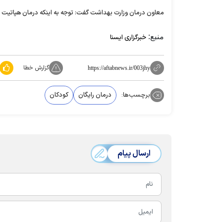
معاون درمان وزارت بهداشت گفت: توجه به اینکه درمان هپاتیت سی تحت پوشش بیمه پایه ق
منبع:
خبرگزاری ایسنا
گزارش خطا
https://aftabnews.ir/003jhy
برچسب‌ها:
درمان رایگان
کودکان
ارسال پیام