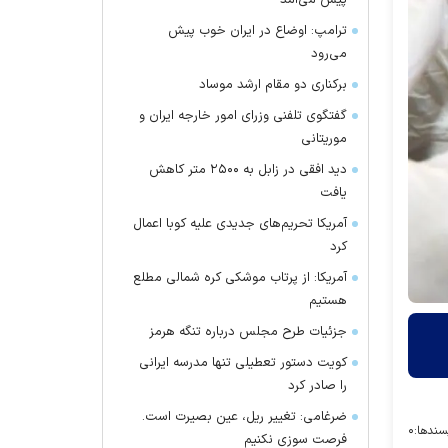
پیش می‌آمد
ترامپ: اوضاع در ایران خوب پیش
می‌رود
برکناری دو مقام ارشد موساد
گفتگوی تلفنی وزرای امور خارجه ایران و
موریتانی
دید افقی در زابل به ۲۵۰۰ متر کاهش
یافت
آمریکا تحریم‌های جدیدی علیه کوبا اعمال
کرد
آمریکا: از پرتاب موشکی کره شمالی مطلع
هستیم
جزئیات طرح مجلس درباره تنگه هرمز
کویت دستور تعطیلی تنها مدرسه ایرانی
را صادر کرد
ضرغامی: تغییر ریل، عین بصیرت است.
سندها:
۰
فرصت سوزی نکنیم