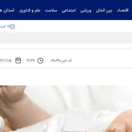
استان ها
اقتصاد
بین الملل
ورزشی
اجتماعی
سلامت
علم و فناوری
۱۶ /مرداد /۱۴۰۵
ا تکذیب کرد
۲/۱۱/۱۵
۱۹:۳۸
کد خبر:۸۹۰۶۹۰