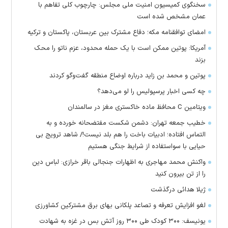
سخنگوی کمیسیون امنیت ملی مجلس: چارچوب کلی تفاهم با
عمان مشخص شده است
امضای توافقنامه مکه؛ دفاع مشترک بین عربستان، پاکستان و ترکیه
آمریکا: پوتین ممکن است با یک حمله محدود، عزم ناتو را محک
بزند
پوتین و محمد بن زاید درباره اوضاع منطقه گفت‌وگو کردند
چه کسی اخبار پرسپولیس را لو می‌دهد؟
ویتامین C محافظ ماده خاکستری مغز در سالمندان
خطیب جمعه تهران: دشمن شکست مفتضحانه خورده و به
التماس افتاده؛ ادبیات باخت را هم بلد نیست!/ شاهد ترویج بی
حیایی با سواستفاده از شرایط جنگی هستیم
واکنش محمد مهاجری به اظهارات جنجالی باقر خرازی: لباس دین
را از تن بیرون کنید
ژیلا هدائی درگذشت
لغو افزایش تعرفه و تصاعد پلکانی بهای برق مشترکین کشاورزی
یونیسف: ۳۰۰ کودک طی ۳۰۰ روز آتش بس در غزه به شهادت