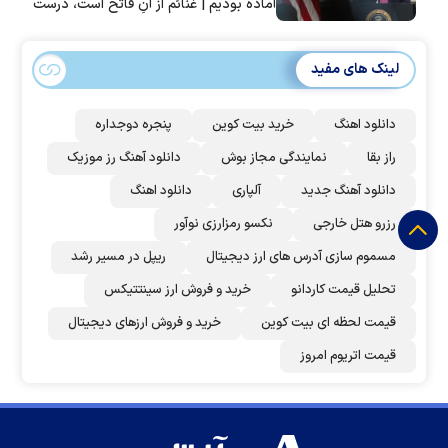
آماده بودیم | غنائم از آنِ فاتح است، درست
است؟
لینک های مفید
دانلود اهنگ
خرید بیت کوین
پنجره دوجداره
راز بقا
نمایندگی مجاز بوش
دانلود آهنگ رز‌ موزیک
دانلود آهنگ جدید
آلپاری
دانلود اهنگ
رزرو هتل خارجی
نکسو رمزارزی نوآور
مسموم سازی آدرس های ارز دیجیتال
ریپل در مسیر رشد
تحلیل قیمت کاردانو
خرید و فروش ارز سینتتیکس
قیمت لحظه ای بیت کوین
خرید و فروش ارزهای دیجیتال
قیمت اتریوم امروز