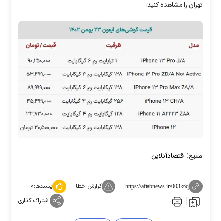
تهران را مشاهده کنید:
منبع:
اقتصادآنلاین
گزارش خطا
پسندها:
۰
https://aftabnews.ir/003k6q
اشتراک گذاری