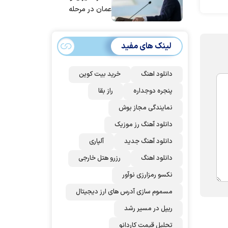
عمان در مرحله
تدوین نهایی
است/ برنامه‌ای
لینک های مفید
برای سفر به قطر و
پاکستان نداریم
دانلود اهنگ
خرید بیت کوین
پنجره دوجداره
راز بقا
نمایندگی مجاز بوش
دانلود آهنگ رز‌ موزیک
دانلود آهنگ جدید
آلپاری
دانلود اهنگ
رزرو هتل خارجی
نکسو رمزارزی نوآور
مسموم سازی آدرس های ارز دیجیتال
ریپل در مسیر رشد
تحلیل قیمت کاردانو