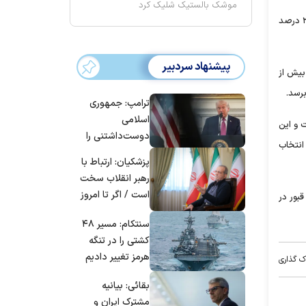
موشک بالستیک شلیک کرد
مدیرعامل سازمان بهشت زهرا (س) گفت: در صورت موافقت شورای شهر تهران، قیمت قبور و بهای خدمات در این سازمان ۳۰ درصد
پیشنهاد سردبیر
بیش از
ترامپ: جمهوری
اسلامی
 و این
دوست‌داشتنی را
 انتخاب
حسابی می‌کوبیم |
پزشکیان: ارتباط با
برای بزرگ‌ترین
رهبر انقلاب سخت
حمله آماده بودیم
است / اگر تا امروز
 انتخاب شود مشکلی برای آماده‌سازی جهت دفن اموات نخواهد بود و در یک بازه زمانی ۶ ماه قبور در
| غنائم از آنِ فاتح
مانده‌ایم، به‌خاطر
است، درست
سنتکام: مسیر ۴۸
مردم ایران است
است؟
کشتی را در تنگه
هرمز تغییر دادیم
ک گذاری
بقائی: بیانیه
مشترک ایران و