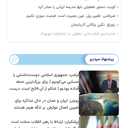
کویت دستور تعطیلی تنها مدرسه ایرانی را صادر کرد
ضرغامی: تغییر ریل، عین بصیرت است. فرصت سوزی نکنیم
زنوزق؛ نگین پلکانی آذربایجان
جدیدترین فیلم مانی حقیقی در جشنواره نیویورک
پیشنهاد سردبیر
ترامپ: جمهوری اسلامی دوست‌داشتنی را
حسابی می‌کوبیم | برای بزرگ‌ترین حمله
آماده بودیم | غنائم از آنِ فاتح است، درست
است؟
رویترز: ایران و عمان در حال مذاکره برای
تعیین اعمال عوارض بر تنگه هرمز هستند
پزشکیان: ارتباط با رهبر انقلاب سخت است