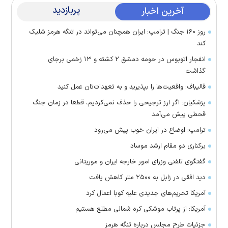
پربازدید
آخرین اخبار
روز ۱۶۰ جنگ | ترامپ: ایران همچنان می‌تواند در تنگه هرمز شلیک
کند
انفجار اتوبوس در حومه دمشق ۲ کشته و ۱۳ زخمی برجای
گذاشت
قالیباف: واقعیت‌ها را بپذیرید و به تعهدات‌تان عمل کنید
پزشکیان: اگر ارز ترجیحی را حذف نمی‌کردیم، قطعا در زمان جنگ
قحطی پیش می‌آمد
ترامپ: اوضاع در ایران خوب پیش می‌رود
برکناری دو مقام ارشد موساد
گفتگوی تلفنی وزرای امور خارجه ایران و موریتانی
دید افقی در زابل به ۲۵۰۰ متر کاهش یافت
آمریکا تحریم‌های جدیدی علیه کوبا اعمال کرد
آمریکا: از پرتاب موشکی کره شمالی مطلع هستیم
جزئیات طرح مجلس درباره تنگه هرمز