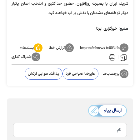
شریف ایران با بصیرت روزافزون، حضور حداکثری و انتخاب اصلح یکبار
دیگر توطئه‌های دشمنان را نقش بر آب خواهند کرد.
منبع:
خبرگزاری ایرنا
گزارش خطا
پسندها:
۰
https://aftabnews.ir/003kIo
اشتراک گذاری
برچسب‌ها:
علیرضا صباحی فرد
پدافند هوایی ارتش
ارسال پیام