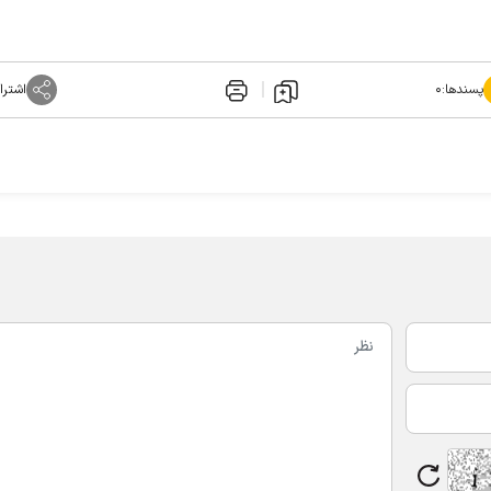
پسندها:
۰
اشترا