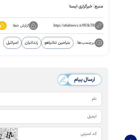
منبع:
خبرگزاری ایسنا
گزارش خطا
https://aftabnews.ir/003kTR
برچسب‌ها:
بنیامین نتانیاهو
زندانیان
اسرائیل
ارسال پیام