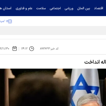
استان ها
اقتصاد
بین الملل
ورزشی
اجتماعی
سلامت
علم و فناوری
۱۶ /مرداد /۱۴۰۵
ا تکذیب کرد
۲/۱۱/۳۰
۱۴:۱۲
کد خبر:۸۹۳۶۳۳
اله انداخت