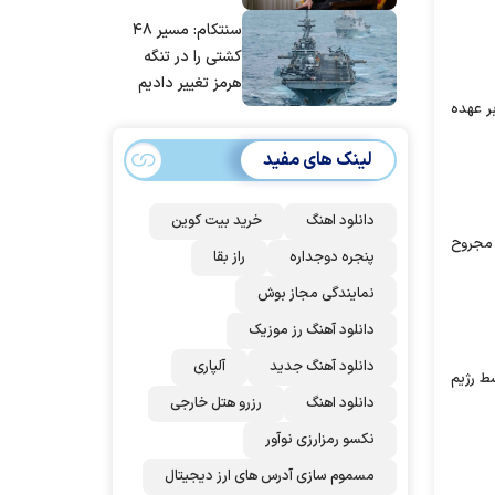
مانده‌ایم، به‌خاطر
سنتکام: مسیر ۴۸
مردم ایران است
کشتی را در تنگه
هرمز تغییر دادیم
ر عهده
لینک های مفید
دانلود اهنگ
خرید بیت کوین
 مجروح
پنجره دوجداره
راز بقا
نمایندگی مجاز بوش
دانلود آهنگ رز‌ موزیک
دانلود آهنگ جدید
آلپاری
ران نوار غزه طی ۹۶ ساعت گذشته توسط رژیم
دانلود اهنگ
رزرو هتل خارجی
نکسو رمزارزی نوآور
مسموم سازی آدرس های ارز دیجیتال