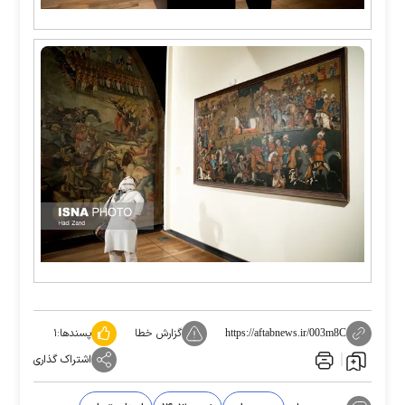
گزارش خطا
پسندها:
۱
https://aftabnews.ir/003m8C
اشتراک گذاری