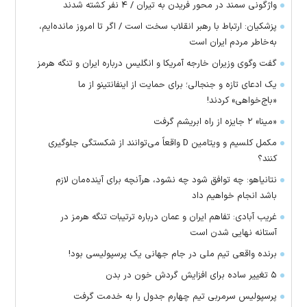
واژگونی سمند در محور فریدن به تیران / ۴ نفر کشته شدند
پزشکیان: ارتباط با رهبر انقلاب سخت است / اگر تا امروز مانده‌ایم،
به‌خاطر مردم ایران است
گفت وگوی وزیران خارجه آمریکا و انگلیس درباره ایران و تنگه هرمز
یک ادعای تازه و جنجالی؛ برای حمایت از اینفانتینو از ما
«باج‌خواهی» کردند!
«مینا» ۲ جایزه از راه ابریشم گرفت
مکمل کلسیم و ویتامین D واقعاً می‌توانند از شکستگی جلوگیری
کنند؟
نتانیاهو: چه توافق شود چه نشود، هرآنچه برای آینده‌مان لازم
باشد انجام خواهیم داد
غریب آبادی: تفاهم ایران و عمان درباره ترتیبات تنگه هرمز در
آستانه نهایی شدن است
برنده واقعی تیم ملی در جام جهانی یک پرسپولیسی بود!
۵ تغییر ساده برای افزایش گردش خون در بدن
پرسپولیس سرمربی تیم چهارم جدول را به خدمت گرفت