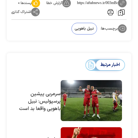
گزارش خطا
پسندها:
۰
https://aftabnews.ir/003mBc
اشتراک گذاری
برچسب‌ها:
نبیل باهویی
اخبار مرتبط
سرمربی پیشین
پرسپولیس: نبیل
باهویی واقعا بد است