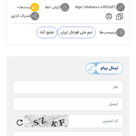
گزارش خطا
پسندها:
۰
https://aftabnews.ir/003mFC
اشتراک گذاری
برچسب‌ها:
تیم ملی فوتبال ایران
عشق آباد
ارسال پیام