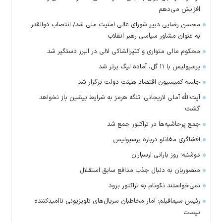
افزایش می‌دهم
محسن رضایی دبیر شورای عالی امنیت ملی شد/ انتصاب ذوالقدر
به عنوان مشاور سیاسی رهبر انقلاب
محکوم مالی متواری و کثیرالشاکی لالی در البرز دستگیر شد
پرسپولیس با ۱۱ گل، آماده لیگ برتر شد
جلسه کمیسیون اقتصاد هیئت دولت برگزار شد
آیت‌الله آملی لاریجانی: تنگه هرمز به شرایط پیشین باز نخواهد
گشت
جمع پرحاشیه‌ها در تراکتور جمع شد
افشاگری مغانلو درباره پرسپولیس
دوشنبه؛ روز بارانی ارسباران
منصوریان به دنبال جذب مدافع سابق استقلال
‌نمی‌خواستند نکونام به تراکتور برود
رئیس سیمافیلم: آمار مخاطبان سریال‌های تلویزیونی ناامیدکننده
نیست