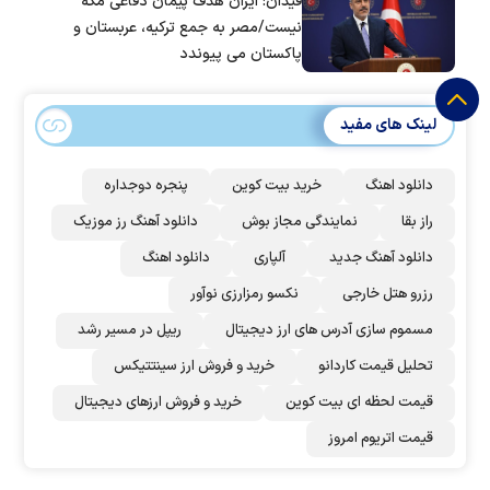
فیدان: ایران هدف پیمان دفاعی مکه
نیست/مصر به جمع ترکیه، عربستان و
پاکستان می پیوندد
لینک های مفید
دانلود اهنگ
خرید بیت کوین
پنجره دوجداره
راز بقا
نمایندگی مجاز بوش
دانلود آهنگ رز‌ موزیک
دانلود آهنگ جدید
آلپاری
دانلود اهنگ
رزرو هتل خارجی
نکسو رمزارزی نوآور
مسموم سازی آدرس های ارز دیجیتال
ریپل در مسیر رشد
تحلیل قیمت کاردانو
خرید و فروش ارز سینتتیکس
قیمت لحظه ای بیت کوین
خرید و فروش ارزهای دیجیتال
قیمت اتریوم امروز