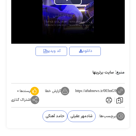
Play
Video
دانلود
کد ویدیو
منبع:
سایت برترینها
گزارش خطا
پسندها:
۰
https://aftabnews.ir/003mG9
اشتراک گذاری
برچسب‌ها:
شادمهر عقیلی
حامد آهنگی