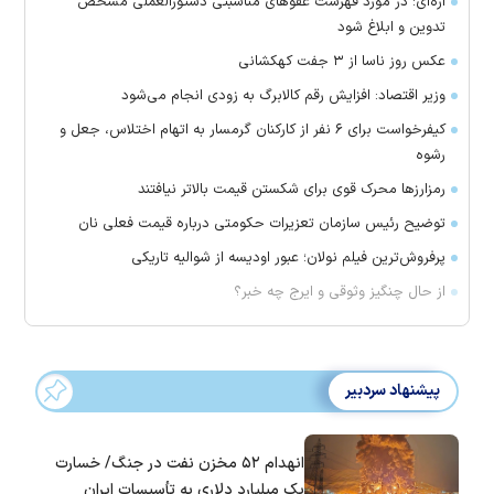
اژه‌ای: در مورد فهرست عفو‌های مناسبتی دستورالعملی مشخص
تدوین و ابلاغ شود
عکس روز ناسا از ۳ جفت کهکشانی
وزیر اقتصاد: افزایش رقم کالابرگ به زودی انجام می‌شود
کیفرخواست برای ۶ نفر از کارکنان گرمسار به اتهام اختلاس، جعل و
رشوه
رمزارز‌ها محرک قوی برای شکستن قیمت بالاتر نیافتند
توضیح رئیس سازمان تعزیرات حکومتی درباره قیمت فعلی نان
پرفروش‌ترین فیلم نولان؛ عبور اودیسه از شوالیه تاریکی
از حال چنگیز وثوقی و ایرج چه خبر؟
پیشنهاد سردبیر
انهدام ۵۲ مخزن نفت در جنگ/ خسارت
یک میلیارد دلاری به تأسیسات ایران