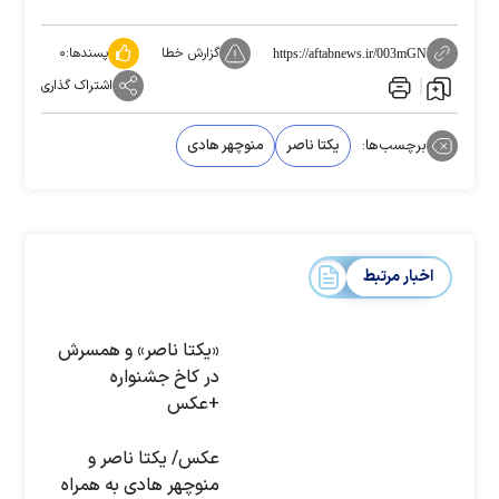
گزارش خطا
پسندها:
۰
https://aftabnews.ir/003mGN
اشتراک گذاری
برچسب‌ها:
یکتا ناصر
منوچهر هادی
اخبار مرتبط
«یکتا ناصر» و همسرش
در کاخ جشنواره
+عکس
عکس/ یکتا ناصر و
منوچهر هادی به همراه