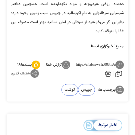
دهنده، روغن هیدروژنه و مواد نگهدارنده است. همچنین عناصر
شیمیایی سرطانزایی به نام آکریمالید در چیپس سیب زمینی وجود دارد؛
بنابراین اگر می‌خواهید از سرطان در امان بمانید بهتر است مصرف این
غذا را متوقف کنید.
منبع:
خبرگزاری ایسنا
گزارش خطا
پسندها:
۱۶
https://aftabnews.ir/003mJa
اشتراک گذاری
برچسب‌ها:
چیپس
گوشت
اخبار مرتبط