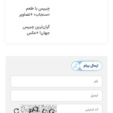
چیپس با طعم
«سنجاب» +تصاویر
گرا‌ن‌ترین چیپس
جهان! +عکس
ارسال پیام