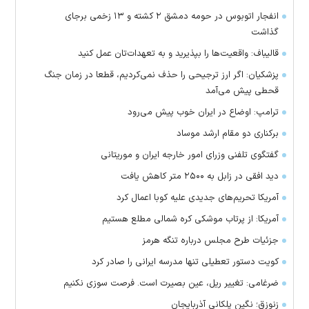
انفجار اتوبوس در حومه دمشق ۲ کشته و ۱۳ زخمی برجای
گذاشت
قالیباف: واقعیت‌ها را بپذیرید و به تعهدات‌تان عمل کنید
پزشکیان: اگر ارز ترجیحی را حذف نمی‌کردیم، قطعا در زمان جنگ
قحطی پیش می‌آمد
ترامپ: اوضاع در ایران خوب پیش می‌رود
برکناری دو مقام ارشد موساد
گفتگوی تلفنی وزرای امور خارجه ایران و موریتانی
دید افقی در زابل به ۲۵۰۰ متر کاهش یافت
آمریکا تحریم‌های جدیدی علیه کوبا اعمال کرد
آمریکا: از پرتاب موشکی کره شمالی مطلع هستیم
جزئیات طرح مجلس درباره تنگه هرمز
کویت دستور تعطیلی تنها مدرسه ایرانی را صادر کرد
ضرغامی: تغییر ریل، عین بصیرت است. فرصت سوزی نکنیم
زنوزق؛ نگین پلکانی آذربایجان