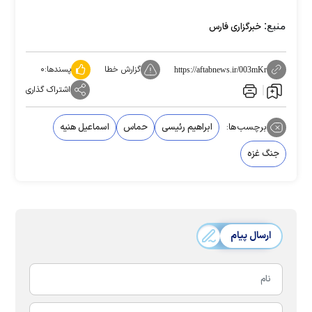
منبع:
خبرگزاری فارس
گزارش خطا
پسندها:
۰
https://aftabnews.ir/003mKr
اشتراک گذاری
برچسب‌ها:
ابراهیم رئیسی
حماس
اسماعیل هنیه
جنگ غزه
ارسال پیام