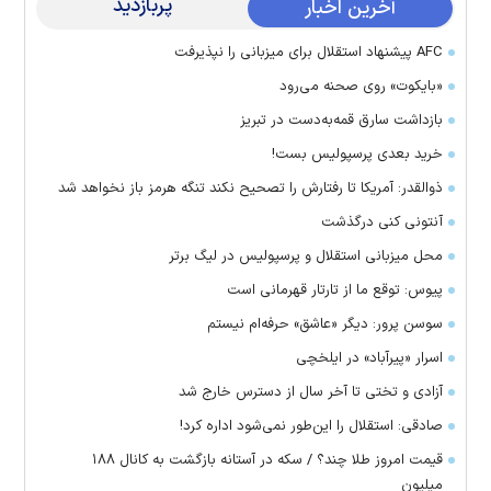
پربازدید
آخرین اخبار
AFC پیشنهاد استقلال برای میزبانی را نپذیرفت
«بایکوت» روی صحنه می‌رود
بازداشت سارق قمه‌به‌دست در تبریز
خرید بعدی پرسپولیس بست!
ذوالقدر: آمریکا تا رفتارش را تصحیح نکند تنگه هرمز باز نخواهد شد
آنتونی کنی درگذشت
محل میزبانی استقلال و پرسپولیس در لیگ برتر
پیوس: توقع ما از تارتار قهرمانی است
سوسن پرور: دیگر «عاشق» حرفه‌ام نیستم
اسرار «پیرآباد» در ایلخچی
آزادی و تختی تا آخر سال از دسترس خارج شد
صادقی: استقلال را این‌طور نمی‌شود اداره کرد!
قیمت امروز طلا چند؟ / سکه در آستانه بازگشت به کانال ۱۸۸
میلیون