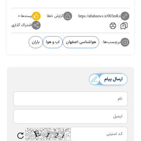
گزارش خطا
پسندها:
۰
https://aftabnews.ir/003mKs
اشتراک گذاری
برچسب‌ها:
هواشناسی اصفهان
اب و هوا
باران
ارسال پیام