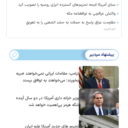
سنای آمریکا لایحه تحریم‌های گسترده انرژی روسیه را تصویب کرد
واکنش عراقچی به توافقنامه مکه
مقاومت عراق پاسخ به حملات به حشد الشعبی را به تعویق
انداخت
پیشنهاد سردبیر
ترامپ: مقامات ایرانی نمی‌خواهند ضربه
بخورند؛ می‌خواهند به توافق برسند
وزیر خزانه داری آمریکا: در دو سال آینده
تنگه هرمز بی‌اهمیت خواهد شد
تحریم های جدید آمریکا علیه ایران