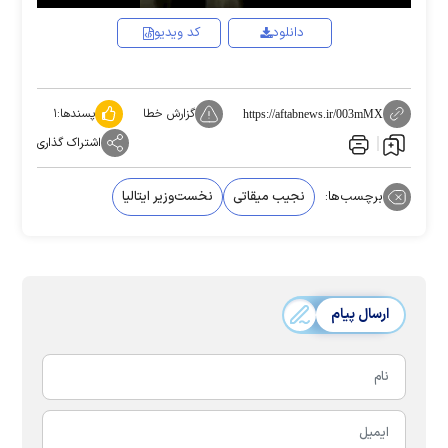
دانلود
کد ویدیو
گزارش خطا
پسندها:
۱
https://aftabnews.ir/003mMX
اشتراک گذاری
برچسب‌ها:
نجیب میقاتی
نخست‌وزیر ایتالیا
ارسال پیام