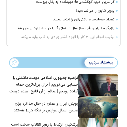
گرانترین خرید کهکشانی‌ها؛ دیومانده به رئال پیوست
پرویز شاپور را می‌شناسید؟
تعداد حساب‌های بانکی‌تان را اینجا ببینید
بازیگر مالزیایی، فیلمساز سال سینمای آسیا در جشنواره بوسان شد
ترکیب انجام این ۳ کار با قهوه فشار زیادی به قلب وارد می‌کند
پیشنهاد سردبیر
ترامپ: جمهوری اسلامی دوست‌داشتنی را
حسابی می‌کوبیم | برای بزرگ‌ترین حمله
آماده بودیم | غنائم از آنِ فاتح است، درست
است؟
رویترز: ایران و عمان در حال مذاکره برای
تعیین اعمال عوارض بر تنگه هرمز هستند
پزشکیان: ارتباط با رهبر انقلاب سخت است