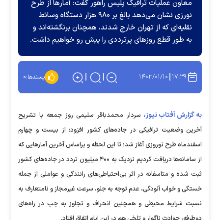
معاون عملیات ترافیک پلیس راهور گفت: آمار‌ها از طرح
نورزی نشان می‌دهد بالغ بر ۹۸۰ هزار دستگاه وسائط
نقلیه‌ای که از تهران خارج شدند، همچنان برنگشته‌اند و
به طور قطع روز‌های پرترددی را پیش رو خواهیم داشت.
۱۴۰۳/۰۱/۱۰
۱۷:۳۹
پسندها:
۰
به گزارش آفتاب نیوز،
سردار محمدباقر سلیمی روز جمعه با تشریح
آخرین وضعیت ترافیکی در جاده‌های کشور افزود: از بیست و چهارم
اسفندماه طرح نوروزی آغاز شد؛ تا این لحظه و براساس آخرین آمار‌هایی که
از سامانه‌ها دریافت کردیم نزدیک به ۴۰۰ میلیون تردد در جاده‌های کشور
ثبت شده و متاسفانه در اثر بی‌احتیاطی‌های رانندگی و عواملی از جمله
خستگی و خواب آلودگی، عدم توجه به جلو، سرعت غیرمجاز و نامتعارف به
نسبت شرایط محیطی و همچنین انحراف و تجاوز به چپ در راه‌های
دوطرفه، حوادث ناگوار و تلخی هم در این ایام اتفاق افتاد.