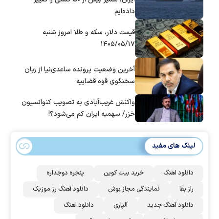
داده‌ایم
قیمت دلار، سکه و طلا امروز شنبه
۱۴۰۵/۰۵/۱۷
آخرین وضعیت پرونده ساعدی‌نیا از زبان
سخنگوی قوه قضاییه
واکنش غریب‌آبادی به تصویب کنوانسیون
خزر/ سهمیه ایران کم می‌شود؟!
لینک های مفید
دانلود اهنگ
خرید بیت کوین
پنجره دوجداره
راز بقا
نمایندگی مجاز بوش
دانلود آهنگ رز‌ موزیک
دانلود آهنگ جدید
آلپاری
دانلود اهنگ