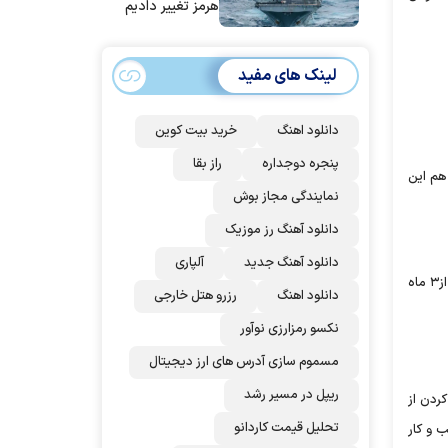
هرمز تغییر دادیم
لینک های مفید
دانلود اهنگ
خرید بیت کوین
پنجره دوجداره
راز بقا
اختلاف هم این
نمایندگی مجاز بوش
دانلود آهنگ رز‌ موزیک
دانلود آهنگ جدید
آلپاری
هر چقدر که فرآیند سئو سایت بیشتر طول بکشد، هزینه انجامش کاهش می‌یابد. توجه داشته باشید که بهینه سازی کردن یک سایت در ۶ ماه آسان‌تر از۳ ماه
دانلود اهنگ
رزرو هتل خارجی
نکسو رمزارزی نوآور
مسموم سازی آدرس های ارز دیجیتال
ریپل در مسیر رشد
ردن از
تحلیل قیمت کاردانو
 و کار