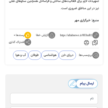
تمهیدات لازم برای فعالیت‌های ساحلی و فراساحل همچنین سکو‌های نفتی
نیز در این مناطق ضروری است.
منبع:
خبرگزاری مهر
گزارش خطا
پسندها:
۰
https://aftabnews.ir/003mR1
اشتراک گذاری
برچسب‌ها:
دریای خزر
هواشناسی
طوفان
آب و هوا
ارسال پیام