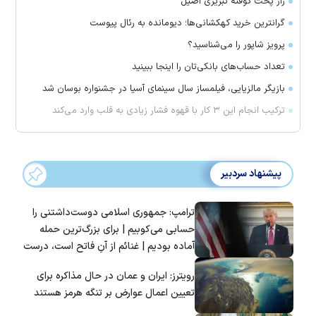
راز پخت کوفته تبریزی اصیل
گرانترین خرید کهکشانی‌ها؛ دیومانده به رئال پیوست
پرویز شاپور را می‌شناسید؟
تعداد حساب‌های بانکی‌تان را اینجا ببینید
بازیگر مالزیایی، فیلمساز سال سینمای آسیا در جشنواره بوسان شد
ترکیب انجام این ۳ کار با قهوه فشار زیادی به قلب وارد می‌کند
پیشنهاد سردبیر
ترامپ: جمهوری اسلامی دوست‌داشتنی را
حسابی می‌کوبیم | برای بزرگ‌ترین حمله
آماده بودیم | غنائم از آنِ فاتح است، درست
است؟
رویترز: ایران و عمان در حال مذاکره برای
تعیین اعمال عوارض بر تنگه هرمز هستند