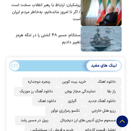
پزشکیان: ارتباط با رهبر انقلاب سخت است
/ اگر تا امروز مانده‌ایم، به‌خاطر مردم ایران
است
سنتکام: مسیر ۴۸ کشتی را در تنگه هرمز
تغییر دادیم
لینک های مفید
دانلود اهنگ
خرید بیت کوین
پنجره دوجداره
راز بقا
نمایندگی مجاز بوش
دانلود آهنگ رز‌ موزیک
دانلود آهنگ جدید
آلپاری
دانلود اهنگ
رزرو هتل خارجی
نکسو رمزارزی نوآور
مسموم سازی آدرس های ارز دیجیتال
ریپل در مسیر رشد
تحلیل قیمت کاردانو
خرید و فروش ارز سینتتیکس