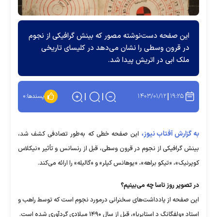
این صفحه دست‌نوشته مصور که بینش گرافیکی از نجوم
در قرون وسطی را نشان می‌دهد در کلیسای تاریخی
ملک ابی در اتریش پیدا شد.
۱۴۰۳/۰۱/۱۲
۱۹:۲۵
پسندها:
۰
به گزارش آفتاب نیوز،
این صفحه خطی که به‌طور تصادفی کشف شد،
بینش گرافیکی از نجوم در قرون وسطی، قبل از رنسانس و تأثیر «نیکلاس
کوپرنیک»، «تیکو براهه»، «یوهانس کپلر» و «گالیله» را ارائه می‌کند.
در تصویر روز ناسا چه می‌بینیم؟
این صفحه از یادداشت‌های سخنرانی درمورد نجوم است که توسط راهب و
استاد «ولفگانگ د استایریا»، قبل از سال ۱۴۹۰ میلادی گردآوری شده است.