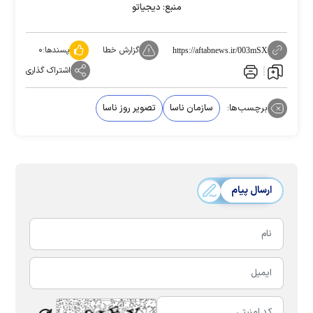
منبع: دیجیاتو
گزارش خطا
پسندها:
۰
https://aftabnews.ir/003mSX
اشتراک گذاری
برچسب‌ها:
سازمان ناسا
تصویر روز ناسا
ارسال پیام