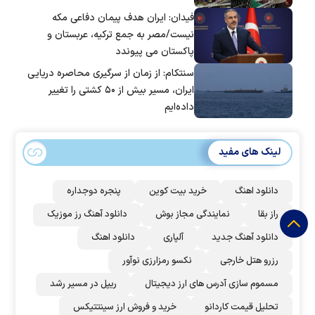
فیدان: ایران هدف پیمان دفاعی مکه
نیست/مصر به جمع ترکیه، عربستان و
پاکستان می پیوندد
سنتکام: از زمان از سرگیری محاصره دریایی
ایران، مسیر بیش از ۵۰ کشتی را تغییر
داده‌ایم
لینک های مفید
دانلود اهنگ
خرید بیت کوین
پنجره دوجداره
راز بقا
نمایندگی مجاز بوش
دانلود آهنگ رز‌ موزیک
دانلود آهنگ جدید
آلپاری
دانلود اهنگ
رزرو هتل خارجی
نکسو رمزارزی نوآور
مسموم سازی آدرس های ارز دیجیتال
ریپل در مسیر رشد
تحلیل قیمت کاردانو
خرید و فروش ارز سینتتیکس