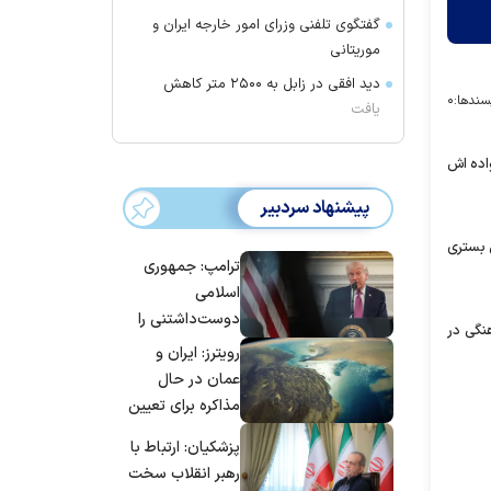
گفتگوی تلفنی وزرای امور خارجه ایران و
موریتانی
دید افقی در زابل به ۲۵۰۰ متر کاهش
سندها:
۰
یافت
واده اش
پیشنهاد سردبیر
 بستری
ترامپ: جمهوری
اسلامی
دوست‌داشتنی را
نگی در
حسابی می‌کوبیم |
رویترز: ایران و
برای بزرگ‌ترین
عمان در حال
حمله آماده بودیم
مذاکره برای تعیین
| غنائم از آنِ فاتح
اعمال عوارض بر
پزشکیان: ارتباط با
است، درست
تنگه هرمز هستند
رهبر انقلاب سخت
است؟