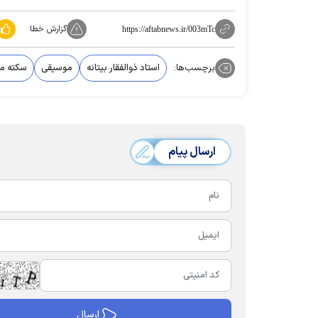
گزارش خطا
https://aftabnews.ir/003mTc
برچسب‌ها:
استاد ذوالفقار بیتانه
موسیقی‌
سکته م
ارسال پیام