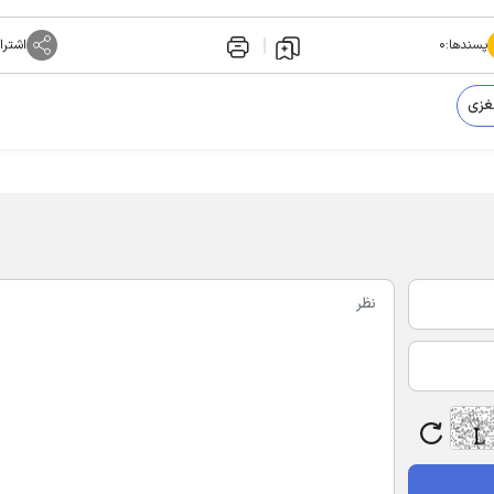
پسندها:
۰
اشترا
غزی