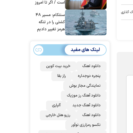
است / اگر تا امروز
مانده‌ایم، به‌خاطر
ک گذاری
سنتکام: مسیر ۴۸
مردم ایران است
کشتی را در تنگه
هرمز تغییر دادیم
لینک های مفید
دانلود اهنگ
خرید بیت کوین
پنجره دوجداره
راز بقا
نمایندگی مجاز بوش
دانلود آهنگ رز‌ موزیک
دانلود آهنگ جدید
آلپاری
دانلود اهنگ
رزرو هتل خارجی
نکسو رمزارزی نوآور