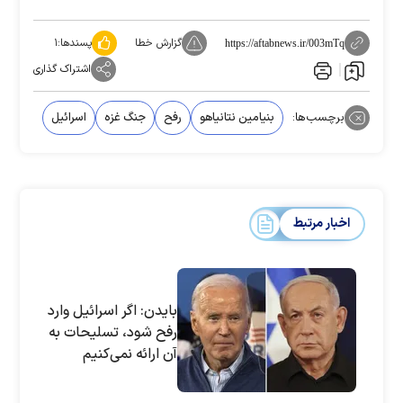
گزارش خطا
پسندها:
۱
https://aftabnews.ir/003mTq
اشتراک گذاری
برچسب‌ها:
بنیامین نتانیاهو
رفح
جنگ غزه
اسرائیل
اخبار مرتبط
بایدن: اگر اسرائیل وارد
رفح شود، تسلیحات به
آن ارائه نمی‌کنیم