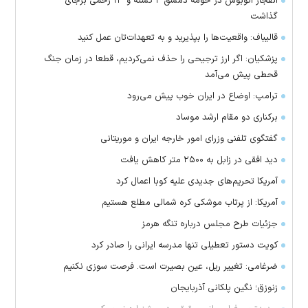
انفجار اتوبوس در حومه دمشق ۲ کشته و ۱۳ زخمی برجای
گذاشت
قالیباف: واقعیت‌ها را بپذیرید و به تعهدات‌تان عمل کنید
پزشکیان: اگر ارز ترجیحی را حذف نمی‌کردیم، قطعا در زمان جنگ
قحطی پیش می‌آمد
ترامپ: اوضاع در ایران خوب پیش می‌رود
برکناری دو مقام ارشد موساد
گفتگوی تلفنی وزرای امور خارجه ایران و موریتانی
دید افقی در زابل به ۲۵۰۰ متر کاهش یافت
آمریکا تحریم‌های جدیدی علیه کوبا اعمال کرد
آمریکا: از پرتاب موشکی کره شمالی مطلع هستیم
جزئیات طرح مجلس درباره تنگه هرمز
کویت دستور تعطیلی تنها مدرسه ایرانی را صادر کرد
ضرغامی: تغییر ریل، عین بصیرت است. فرصت سوزی نکنیم
زنوزق؛ نگین پلکانی آذربایجان