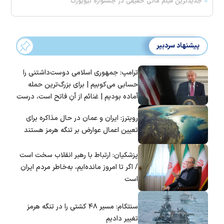
جدیدترین فیلم مانی حقیقی در جشنواره نیویورک
پیشنهاد سردبیر
ترامپ: جمهوری اسلامی دوست‌داشتنی را
حسابی می‌کوبیم | برای بزرگ‌ترین حمله
آماده بودیم | غنائم از آنِ فاتح است، درست
است؟
رویترز: ایران و عمان در حال مذاکره برای
تعیین اعمال عوارض بر تنگه هرمز هستند
پزشکیان: ارتباط با رهبر انقلاب سخت است
/ اگر تا امروز مانده‌ایم، به‌خاطر مردم ایران
است
سنتکام: مسیر ۴۸ کشتی را در تنگه هرمز
تغییر دادیم