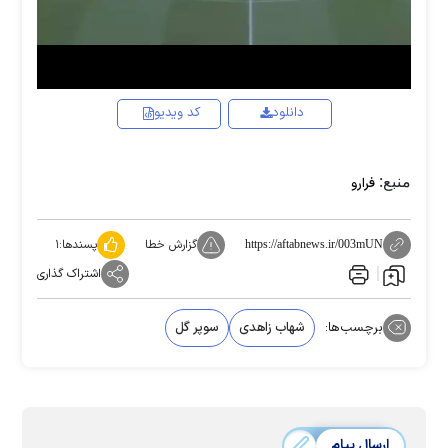
Video
دانلود
کد ویدیو
منبع:
فرارو
گزارش خطا
پسندها:
۱
https://aftabnews.ir/003mUN
اشتراک گذاری
برچسب‌ها:
شهاب زاهدی
سوپر گل
ارسال پیام