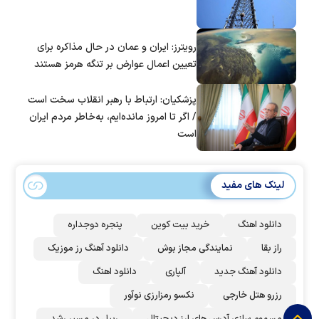
رویترز: ایران و عمان در حال مذاکره برای
تعیین اعمال عوارض بر تنگه هرمز هستند
پزشکیان: ارتباط با رهبر انقلاب سخت است
/ اگر تا امروز مانده‌ایم، به‌خاطر مردم ایران
است
لینک های مفید
دانلود اهنگ
خرید بیت کوین
پنجره دوجداره
راز بقا
نمایندگی مجاز بوش
دانلود آهنگ رز‌ موزیک
دانلود آهنگ جدید
آلپاری
دانلود اهنگ
رزرو هتل خارجی
نکسو رمزارزی نوآور
مسموم سازی آدرس های ارز دیجیتال
ریپل در مسیر رشد