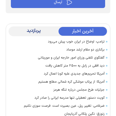
پربازدید
آخرین اخبار
ترامپ: اوضاع در ایران خوب پیش می‌رود
برکناری دو مقام ارشد موساد
گفتگوی تلفنی وزرای امور خارجه ایران و موریتانی
دید افقی در زابل به ۲۵۰۰ متر کاهش یافت
آمریکا تحریم‌های جدیدی علیه کوبا اعمال کرد
آمریکا: از پرتاب موشکی کره شمالی مطلع هستیم
جزئیات طرح مجلس درباره تنگه هرمز
کویت دستور تعطیلی تنها مدرسه ایرانی را صادر کرد
ضرغامی: تغییر ریل، عین بصیرت است. فرصت سوزی نکنیم
زنوزق؛ نگین پلکانی آذربایجان