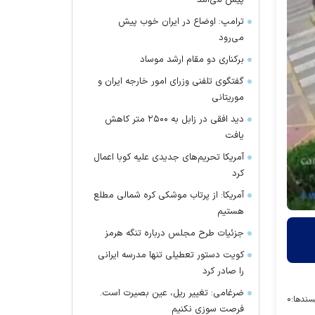
پیش می‌آمد
ترامپ: اوضاع در ایران خوب پیش
می‌رود
برکناری دو مقام ارشد موساد
گفتگوی تلفنی وزرای امور خارجه ایران و
موریتانی
دید افقی در زابل به ۲۵۰۰ متر کاهش
یافت
آمریکا تحریم‌های جدیدی علیه کوبا اعمال
کرد
آمریکا: از پرتاب موشکی کره شمالی مطلع
هستیم
جزئیات طرح مجلس درباره تنگه هرمز
کویت دستور تعطیلی تنها مدرسه ایرانی
را صادر کرد
ضرغامی: تغییر ریل، عین بصیرت است.
سندها:
۰
فرصت سوزی نکنیم