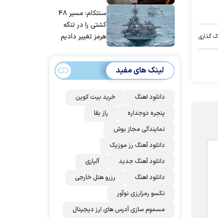
مانده‌ایم، به‌خاطر
سنتکام: مسیر ۴۸
مردم ایران است
کشتی را در تنگه
هرمز تغییر دادیم
ک گذاری
لینک های مفید
دانلود اهنگ
خرید بیت کوین
پنجره دوجداره
راز بقا
نمایندگی مجاز بوش
دانلود آهنگ رز‌ موزیک
دانلود آهنگ جدید
آلپاری
دانلود اهنگ
رزرو هتل خارجی
نکسو رمزارزی نوآور
مسموم سازی آدرس های ارز دیجیتال