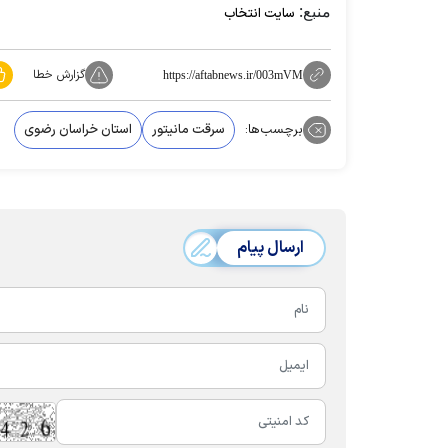
منبع:
سایت انتخاب
گزارش خطا
https://aftabnews.ir/003mVM
برچسب‌ها:
سرقت مانیتور
استان خراسان رضوی
ارسال پیام