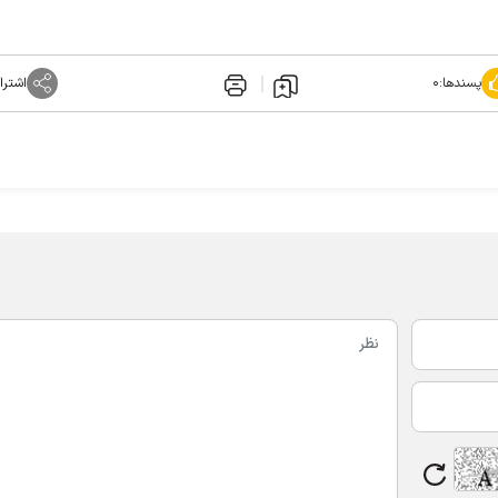
پسندها:
۰
اشترا