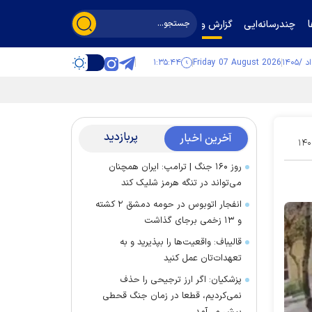
چندرسانه‌ایی
گزارش و گفت‌وگو
۱:۳۵:۴۴
Friday 07 August 2026
پربازدید
آخرین اخبار
۱۴۰
روز ۱۶۰ جنگ | ترامپ: ایران همچنان
می‌تواند در تنگه هرمز شلیک کند
انفجار اتوبوس در حومه دمشق ۲ کشته
و ۱۳ زخمی برجای گذاشت
قالیباف: واقعیت‌ها را بپذیرید و به
تعهدات‌تان عمل کنید
پزشکیان: اگر ارز ترجیحی را حذف
نمی‌کردیم، قطعا در زمان جنگ قحطی