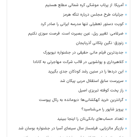
آمریکا: از پرتاب موشکی کره شمالی مطلع هستیم
جزئیات طرح مجلس درباره تنگه هرمز
کویت دستور تعطیلی تنها مدرسه ایرانی را صادر کرد
ضرغامی: تغییر ریل، عین بصیرت است. فرصت سوزی نکنیم
زنوزق؛ نگین پلکانی آذربایجان
جدیدترین فیلم مانی حقیقی در جشنواره نیویورک
کلاهبرداری و پولشویی در قالب شرکت مهاجرتی به کانادا
این درد‌ها را در سنین رشد کودکان جدی بگیرید
سرپرست سابق استقلال مربی پیکان شد
راز پخت کوفته تبریزی اصیل
گرانترین خرید کهکشانی‌ها؛ دیومانده به رئال پیوست
پرویز شاپور را می‌شناسید؟
تعداد حساب‌های بانکی‌تان را اینجا ببینید
بازیگر مالزیایی، فیلمساز سال سینمای آسیا در جشنواره بوسان شد