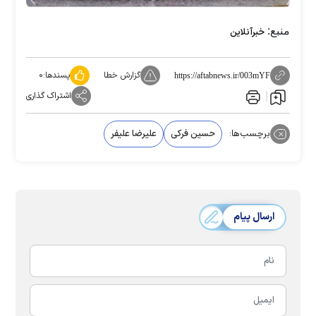
منبع:
خبرآنلاین
گزارش خطا
پسندها:
۰
https://aftabnews.ir/003mYF
اشتراک گذاری
برچسب‌ها:
حسین فرکی
علیرضا علیفر
ارسال پیام