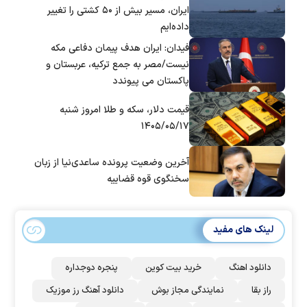
ایران، مسیر بیش از ۵۰ کشتی را تغییر
داده‌ایم
فیدان: ایران هدف پیمان دفاعی مکه
نیست/مصر به جمع ترکیه، عربستان و
پاکستان می پیوندد
قیمت دلار، سکه و طلا امروز شنبه
۱۴۰۵/۰۵/۱۷
آخرین وضعیت پرونده ساعدی‌نیا از زبان
سخنگوی قوه قضاییه
لینک های مفید
دانلود اهنگ
خرید بیت کوین
پنجره دوجداره
راز بقا
نمایندگی مجاز بوش
دانلود آهنگ رز‌ موزیک