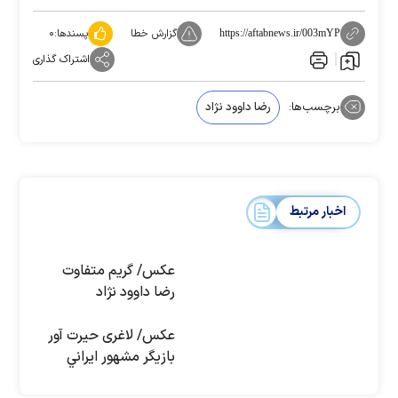
گزارش خطا
پسندها:
۰
https://aftabnews.ir/003mYP
اشتراک گذاری
برچسب‌ها:
رضا داوود نژاد
اخبار مرتبط
عکس/ گریم متفاوت
رضا داوود نژاد
عكس/ لاغری حيرت آور
بازيگر مشهور ايراني