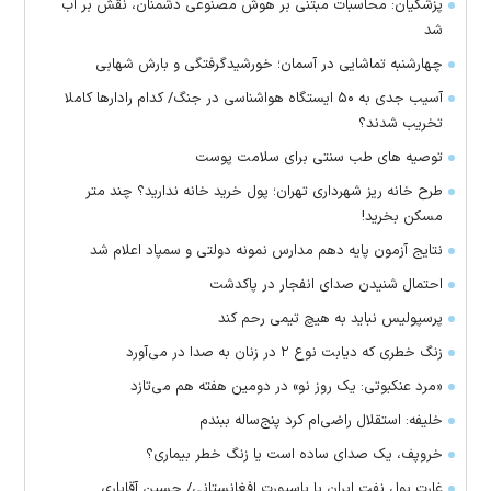
پزشکیان: محاسبات مبتنی بر هوش مصنوعی دشمنان، نقش بر آب
شد
چهارشنبه تماشایی در آسمان؛ خورشیدگرفتگی و بارش شهابی
آسیب جدی به ۵۰ ایستگاه هواشناسی در جنگ/ کدام رادار‌ها کاملا
تخریب شدند؟
توصیه های طب سنتی برای سلامت پوست
طرح خانه ریز شهرداری تهران؛ پول خرید خانه ندارید؟ چند متر
مسکن بخرید!
نتایج آزمون پایه دهم مدارس نمونه دولتی و سمپاد اعلام شد
احتمال شنیدن صدای انفجار در پاکدشت
پرسپولیس نباید به هیچ تیمی رحم کند
زنگ خطری که دیابت نوع ۲ در زنان به صدا در می‌آورد
«مرد عنکبوتی: یک روز نو» در دومین هفته هم می‌تازد
خلیفه: استقلال راضی‌ام کرد پنج‌ساله ببندم
خروپف، یک صدای ساده است یا زنگ خطر بیماری؟
غارت پول نفت ایران با پاسپورت افغانستانی/ حسین آقایاری