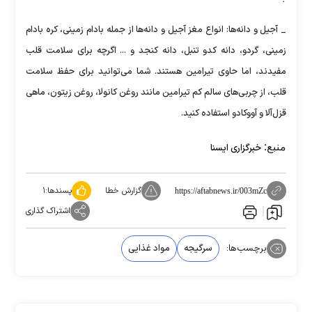
_ آجیل و دانه‌ها: انواع مغز آجیل و دانه‌ها از جمله بادام زمینی، کره بادام
زمینی، گردو، دانه کدو تنبل، دانه کنجد و ... اگرچه برای سلامت قلب
مفیدند، اما حاوی تیرامین هستند. شما می‌توانید برای حفظ سلامت
قلب، از چربی‌های سالم کم تیرامین مانند روغن کانولا، روغن زیتون، ماهی
قزل‌آلا و آووکادو استفاده کنید.
منبع:
خبرگزاری ایسنا
گزارش خطا
پسندها:
۱
https://aftabnews.ir/003mZc
اشتراک گذاری
برچسب‌ها:
سرگیجه
مواد غذایی