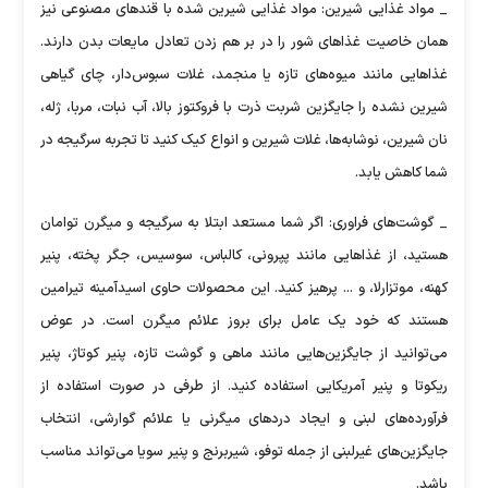
_ مواد غذایی شیرین: مواد غذایی شیرین شده با قند‌های مصنوعی نیز
همان خاصیت غذا‌های شور را در بر هم زدن تعادل مایعات بدن دارند.
غذا‌هایی مانند میوه‌های تازه یا منجمد، غلات سبوس‌دار، چای گیاهی
شیرین نشده را جایگزین شربت ذرت با فروکتوز بالا، آب نبات، مربا، ژله،
نان شیرین، نوشابه‌ها، غلات شیرین و انواع کیک کنید تا تجربه سرگیجه در
شما کاهش یابد.
_ گوشت‌های فراوری: اگر شما مستعد ابتلا به سرگیجه و میگرن توامان
هستید، از غذا‌هایی مانند پپرونی، کالباس، سوسیس، جگر پخته، پنیر
کهنه، موتزارلا، و ... پرهیز کنید. این محصولات حاوی اسیدآمینه تیرامین
هستند که خود یک عامل برای بروز علائم میگرن است. در عوض
می‌توانید از جایگزین‌هایی مانند ماهی و گوشت تازه، پنیر کوتاژ، پنیر
ریکوتا و پنیر آمریکایی استفاده کنید. از طرفی در صورت استفاده از
فرآورده‌های لبنی و ایجاد درد‌های میگرنی یا علائم گوارشی، انتخاب
جایگزین‌های غیرلبنی از جمله توفو، شیربرنج و پنیر سویا می‌تواند مناسب
باشد.