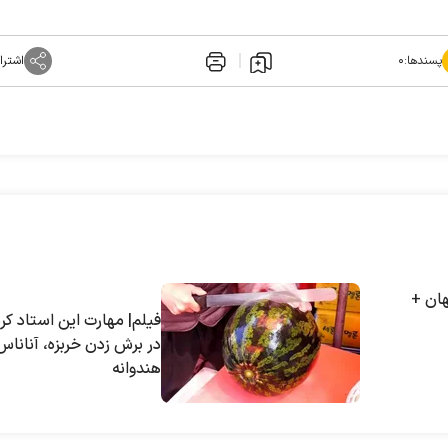
پسندها:
۰
اشترا
هان +
فیلم| مهارت این استاد کره
در برش زدن خربزه، آناناس
هندوانه