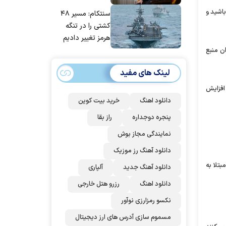
مانده‌ایم، به‌خاطر
باشید و
سنتکام: مسیر ۴۸
مردم ایران است
کشتی را در تنگه
هرمز تغییر دادیم
ان منبع
لینک های مفید
 را افزایش
دانلود اهنگ
خرید بیت کوین
پنجره دوجداره
راز بقا
نمایندگی مجاز بوش
دانلود آهنگ رز‌ موزیک
د افراد مبتلا به
دانلود آهنگ جدید
آلپاری
دانلود اهنگ
رزرو هتل خارجی
نکسو رمزارزی نوآور
مسموم سازی آدرس های ارز دیجیتال