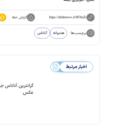
گزارش خطا
https://aftabnews.ir/003mZr
برچسب‌ها:
هندوانه
آناناس
اخبار مرتبط
گرانترین آناناس ج
عکس